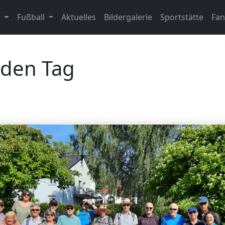
n
Fußball
Aktuelles
Bildergalerie
Sportstätte
Fa
n den Tag